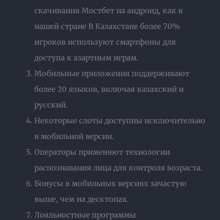
скачивания Мостбет на андроид, как в
нашей стране В Казахстане более 70%
игроков используют смартфоны для
доступа к азартным играм.
Мобильные приложения поддерживают
более 20 языков, включая казахский и
русский.
Некоторые слоты доступны исключительно
в мобильной версии.
Операторы применяют технологии
распознавания лица для контроля возраста.
Бонусы в мобильных версиях зачастую
выше, чем на десктопах.
Лояльностные программы