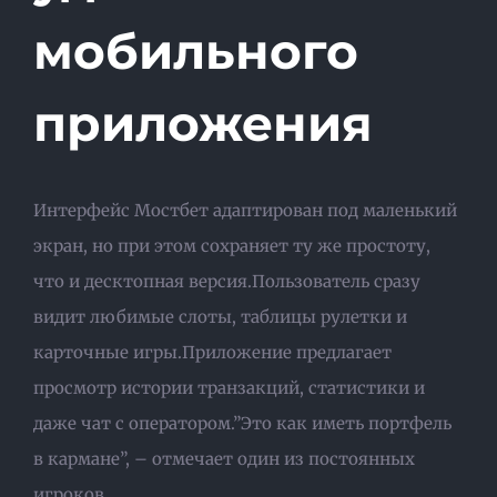
мобильного
приложения
Интерфейс Мостбет адаптирован под маленький
экран, но при этом сохраняет ту же простоту,
что и десктопная версия.Пользователь сразу
видит любимые слоты, таблицы рулетки и
карточные игры.Приложение предлагает
просмотр истории транзакций, статистики и
даже чат с оператором.”Это как иметь портфель
в кармане”, – отмечает один из постоянных
игроков.