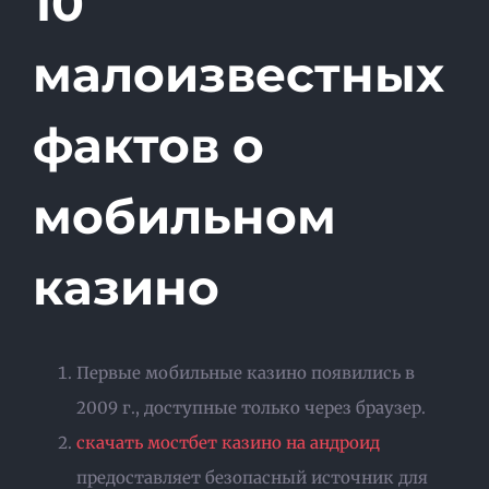
10
малоизвестных
фактов о
мобильном
казино
Первые мобильные казино появились в
2009 г., доступные только через браузер.
скачать мостбет казино на андроид
предоставляет безопасный источник для