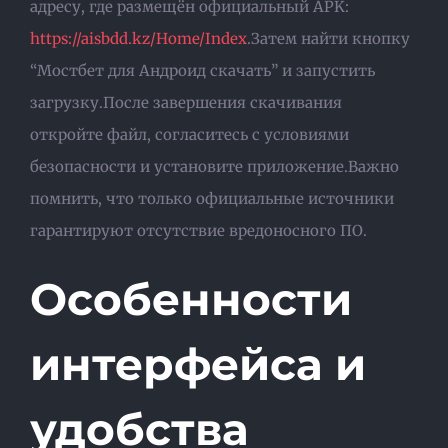
адресу, где размещён официальный APK:
https://aisbdd.kz/Home/Index
.Затем найти кнопку
“Мостбет для Андроид скачать” и запустить
загрузку.После завершения скачивания
откройте файл, согласитесь с условиями
безопасности и установите приложение.Важно
помнить, что только официальные источники
гарантируют отсутствие вредоносного ПО.
Особенности
интерфейса и
удобства