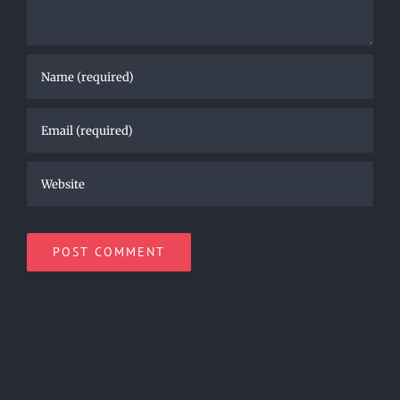
Secure
The
Repayment
Ultimate
Alternative
Guide
to
Playing
Gambling
Establishment
Gamings
Without
Net
Link
Free
The
Online
Ultimate
Casino
Overview
Games