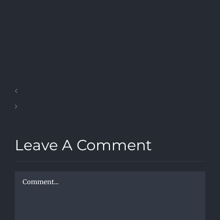
Free
The
Online
Ultimate
Casino
Overview
Games
to
Gambling
Establishment
Slot
Machine:
Every
Online
Leave A Comment
Little
casinos
Thing
with
You
Mastercard:
Comment
Need
A
Free
to
Convenient
Slots
Know
and
Offline: