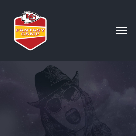
Skip
to
content